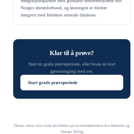
integrasjonspartner med godkjent medlemssystem hos
Norges idrettsforbund, og løsningen er direkte
integrert med Idrettens sentrale database.
Klar til å prøve?
Start en gratis prøveperiode, eller book en kort
gjennomgang med oss.
Start gratis prøveperiode
Denne siden vises fordi du klikket på leverandørlenken hos Halmsås og
Omegn Skilag