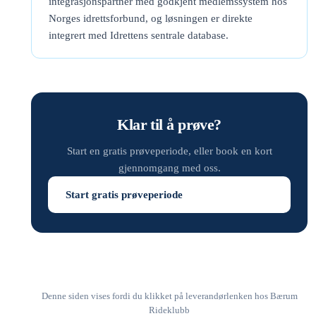
integrasjonspartner med godkjent medlemssystem hos
Norges idrettsforbund, og løsningen er direkte
integrert med Idrettens sentrale database.
Klar til å prøve?
Start en gratis prøveperiode, eller book en kort
gjennomgang med oss.
Start gratis prøveperiode
Denne siden vises fordi du klikket på leverandørlenken hos Bærum
Rideklubb