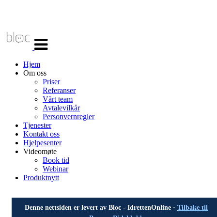
Veksle
navigasjon
Hjem
Om oss
Priser
Referanser
Vårt team
Avtalevilkår
Personvernregler
Tjenester
Kontakt oss
Hjelpesenter
Videomøte
Book tid
Webinar
Produktnytt
Denne nettsiden er levert av Bloc - IdrettenOnline ·
Tilbake til