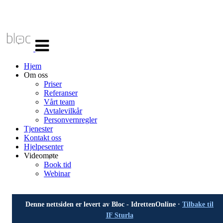
Veksle
navigasjon
Hjem
Om oss
Priser
Referanser
Vårt team
Avtalevilkår
Personvernregler
Tjenester
Kontakt oss
Hjelpesenter
Videomøte
Book tid
Webinar
Denne nettsiden er levert av Bloc - IdrettenOnline ·
Tilbake til
IF Sturla