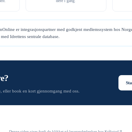
elt.
dere i gang.
enOnline er integrasjonspartner med godkjent medlemssystem hos Norge
t med Idrettens sentrale database.
ve?
Sta
de, eller book en kort gjennomgang med oss.
Denne siden vises fordi du klikket på leverandørlenken hos Kråkstad IL