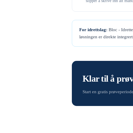
slipper å skrive inn alt manu
For idrettslag:
Bloc - Idrett
løsningen er direkte integrer
Klar til å prø
Start en gratis prøveperio