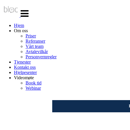
Veksle
navigasjon
Hjem
Om oss
Priser
Referanser
Vårt team
Avtalevilkår
Personvernregler
Tjenester
Kontakt oss
Hjelpesenter
Videomøte
Book tid
Webinar