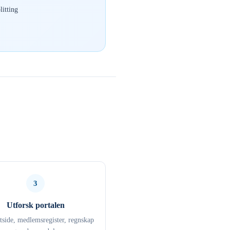
itting
3
Utforsk portalen
ttside, medlemsregister, regnskap