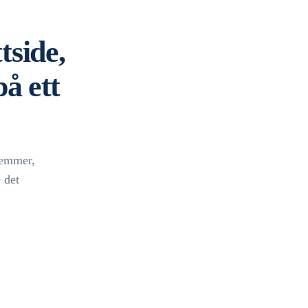
tside,
å ett
lemmer,
 det