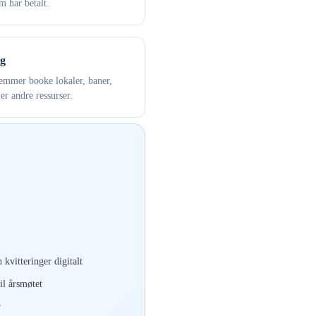
 har betalt.
g
mmer booke lokaler, baner,
ler andre ressurser.
 kvitteringer digitalt
il årsmøtet
r