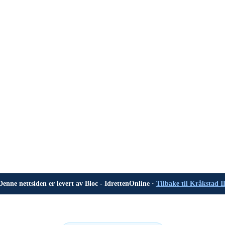
Denne nettsiden er levert av Bloc - IdrettenOnline ·
Tilbake til Kråkstad I