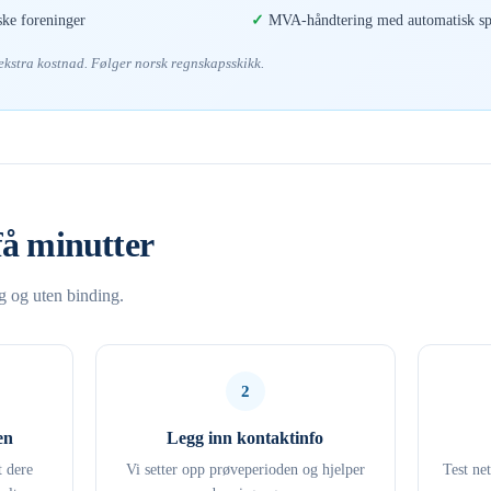
ske foreninger
MVA-håndtering med automatisk spl
 ekstra kostnad. Følger norsk regnskapsskikk.
få minutter
ng og uten binding.
2
en
Legg inn kontaktinfo
t dere
Vi setter opp prøveperioden og hjelper
Test ne