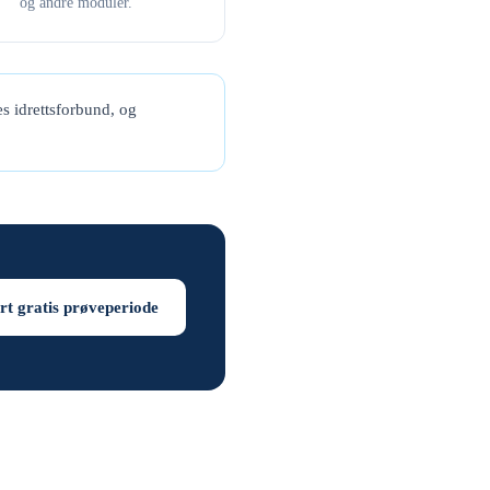
og andre moduler.
s idrettsforbund, og
rt gratis prøveperiode