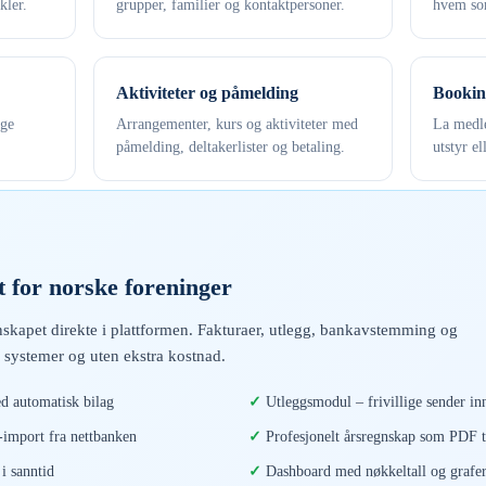
kler.
grupper, familier og kontaktpersoner.
hvem som
Aktiviteter og påmelding
Bookin
ige
Arrangementer, kurs og aktiviteter med
La medle
påmelding, deltakerlister og betaling.
utstyr el
 for norske foreninger
skapet direkte i plattformen. Fakturaer, utlegg, bankavstemming og
 systemer og uten ekstra kostnad.
d automatisk bilag
Utleggsmodul – frivillige sender inn
mport fra nettbanken
Profesjonelt årsregnskap som PDF t
i sanntid
Dashboard med nøkkeltall og grafe