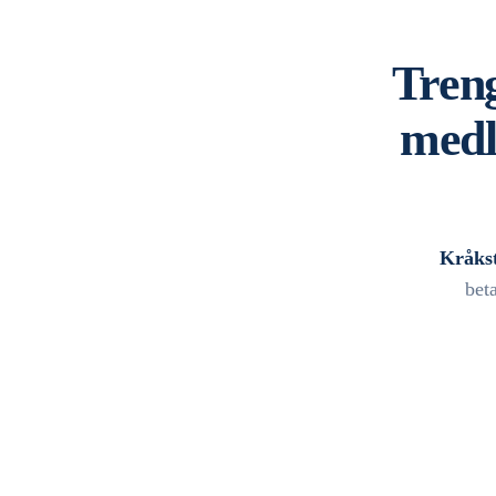
Treng
medl
Kråks
bet