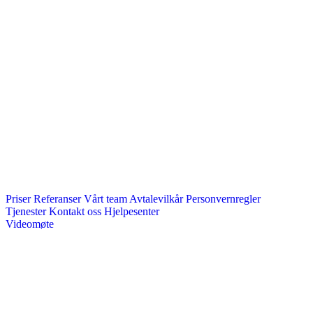
Priser
Referanser
Vårt team
Avtalevilkår
Personvernregler
Tjenester
Kontakt oss
Hjelpesenter
Videomøte