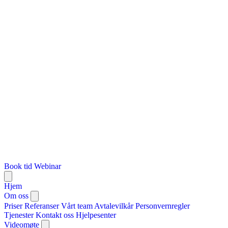
Book tid
Webinar
Hjem
Om oss
Priser
Referanser
Vårt team
Avtalevilkår
Personvernregler
Tjenester
Kontakt oss
Hjelpesenter
Videomøte