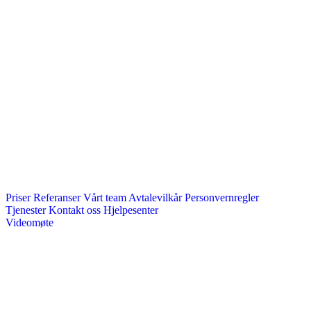
Priser
Referanser
Vårt team
Avtalevilkår
Personvernregler
Tjenester
Kontakt oss
Hjelpesenter
Videomøte