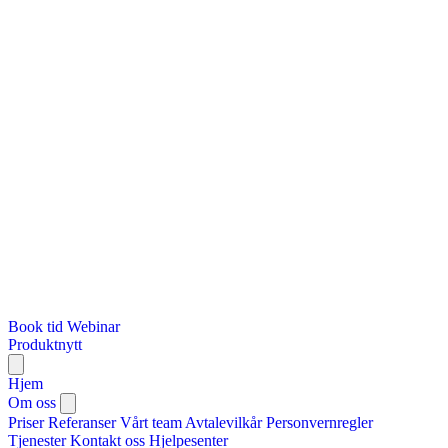
Book tid
Webinar
Produktnytt
Hjem
Om oss
Priser
Referanser
Vårt team
Avtalevilkår
Personvernregler
Tjenester
Kontakt oss
Hjelpesenter