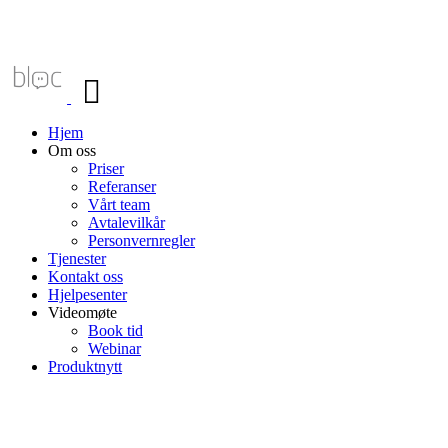
Veksle
navigasjon
Hjem
Om oss
Priser
Referanser
Vårt team
Avtalevilkår
Personvernregler
Tjenester
Kontakt oss
Hjelpesenter
Videomøte
Book tid
Webinar
Produktnytt