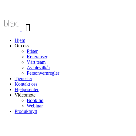
Veksle
navigasjon
Hjem
Om oss
Priser
Referanser
Vårt team
Avtalevilkår
Personvernregler
Tjenester
Kontakt oss
Hjelpesenter
Videomøte
Book tid
Webinar
Produktnytt