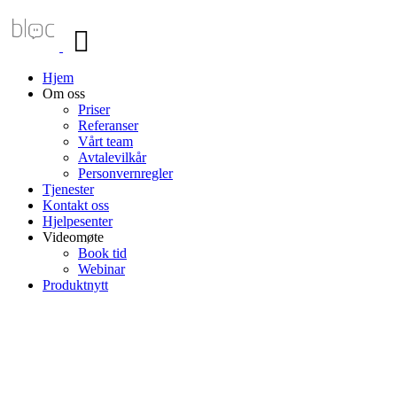
Veksle
navigasjon
Hjem
Om oss
Priser
Referanser
Vårt team
Avtalevilkår
Personvernregler
Tjenester
Kontakt oss
Hjelpesenter
Videomøte
Book tid
Webinar
Produktnytt