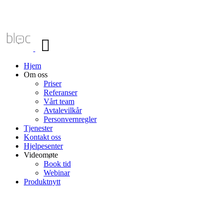
Veksle
navigasjon
Hjem
Om oss
Priser
Referanser
Vårt team
Avtalevilkår
Personvernregler
Tjenester
Kontakt oss
Hjelpesenter
Videomøte
Book tid
Webinar
Produktnytt